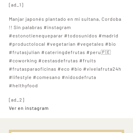
[ad_1]
Manjar japonés plantado en mi sultana, Cordoba
!! Sin palabras #instagram
#estonotienequeparar #todosunidos #madrid
#productolocal #vegetarian #vegetales #bio
#frutasjulian #cateringdefrutas #peru🇵🇪
#coworking #cestasdefrutas #fruits
#frutasparaoficinas #eco #bio #vivelafruta24h
#lifestyle #comesano #nidosdefruta
#helthyfood
[ad_2]
Ver en instagram