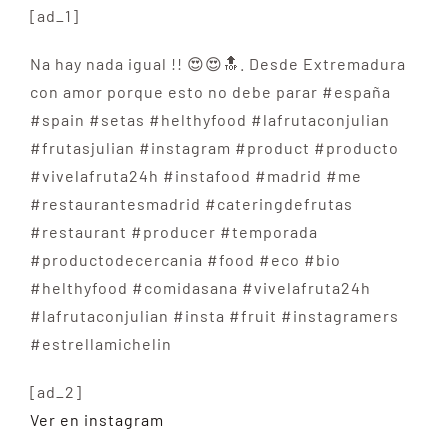
[ad_1]
Na hay nada igual !! 😍😍🔝. Desde Extremadura
con amor porque esto no debe parar #españa
#spain #setas #helthyfood #lafrutaconjulian
#frutasjulian #instagram #product #producto
#vivelafruta24h #instafood #madrid #me
#restaurantesmadrid #cateringdefrutas
#restaurant #producer #temporada
#productodecercania #food #eco #bio
#helthyfood #comidasana #vivelafruta24h
#lafrutaconjulian #insta #fruit #instagramers
#estrellamichelin
[ad_2]
Ver en instagram