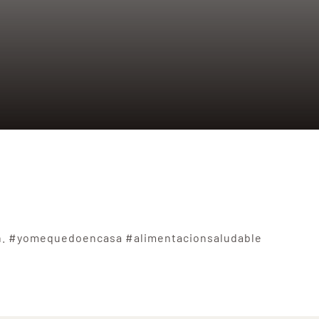
bien. #yomequedoencasa #alimentacionsaludable