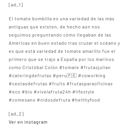
[ad_1]
El tomate bombilla es una variedad de las más
antiguas que existen, de hecho aún nos
seguimos preguntando cómo llegaban de las
Américas en buen estado tras cruzar el océano y
es que está variedad de tomate amarillo fue el
primero que se trajo a España por los marinos
como Cristóbal Colón #tomate #frutasjulian
#cateringdefrutas #peru🇵🇪 #coworking
#cestasdefrutas #fruits #frutasparaoficinas
#eco #bio #vivelafruta24h #lifestyle
#comesano #nidosdefruta #helthyfood
[ad_2]
Ver en instagram