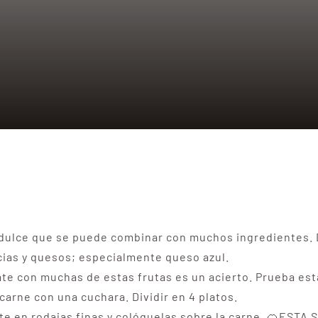
gridulce que se puede combinar con muchos ingredientes.
cias y quesos; especialmente queso azul.
e con muchas de estas frutas es un acierto. Prueba est
 carne con una cuchara. Dividir en 4 platos.
late en rodajas finas y colóquelas sobre la carne. 🍊