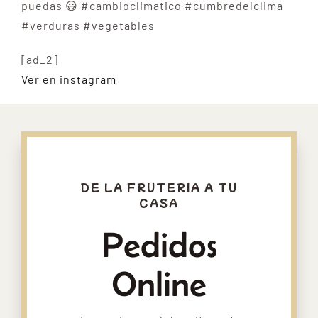
puedas 😃 #cambioclimatico #cumbredelclima
#verduras #vegetables
[ad_2]
Ver en instagram
DE LA FRUTERIA A TU
CASA
Pedidos
Online