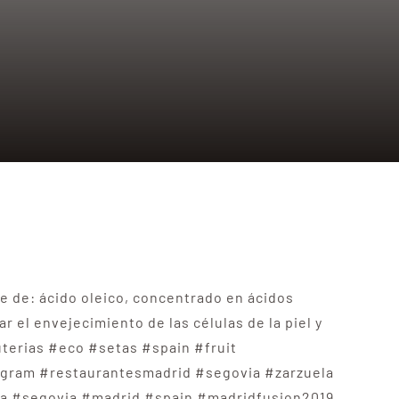
e de: ácido oleico, concentrado en ácidos
r el envejecimiento de las células de la piel y
terias #eco #setas #spain #fruit
tagram #restaurantesmadrid #segovia #zarzuela
ña #segovia #madrid #spain #madridfusion2019