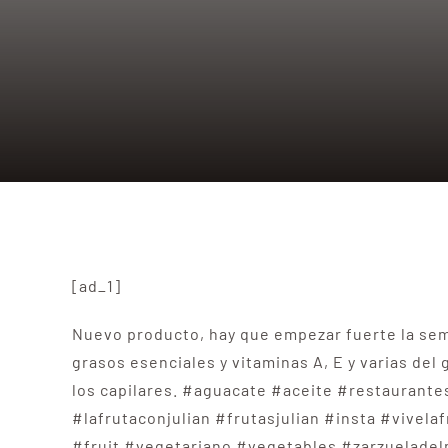
[ad_1]
Nuevo producto, hay que empezar fuerte la sem
grasos esenciales y vitaminas A, E y varias del 
los capilares. #aguacate #aceite #restaurante
#lafrutaconjulian #frutasjulian #insta #vive
#fruit #vegetariano #vegetables #zarzuelade