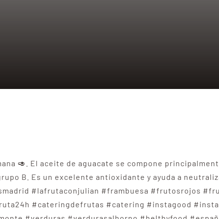
ana 🥑. El aceite de aguacate se compone principalment
grupo B. Es un excelente antioxidante y ayuda a neutraliza
smadrid #lafrutaconjulian #frambuesa #frutosrojos #fru
lafruta24h #cateringdefrutas #catering #instagood #ins
lmonte #verduras #verdurasalhorno #helthyfood #espa