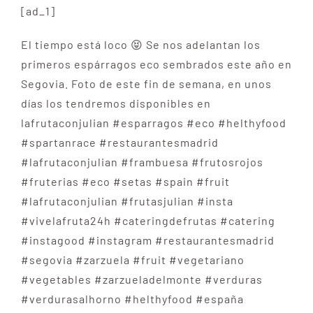
[ad_1]
El tiempo está loco 😝 Se nos adelantan los
primeros espárragos eco sembrados este año en
Segovia. Foto de este fin de semana, en unos
días los tendremos disponibles en
lafrutaconjulian #esparragos #eco #helthyfood
#spartanrace #restaurantesmadrid
#lafrutaconjulian #frambuesa #frutosrojos
#fruterias #eco #setas #spain #fruit
#lafrutaconjulian #frutasjulian #insta
#vivelafruta24h #cateringdefrutas #catering
#instagood #instagram #restaurantesmadrid
#segovia #zarzuela #fruit #vegetariano
#vegetables #zarzueladelmonte #verduras
#verdurasalhorno #helthyfood #españa