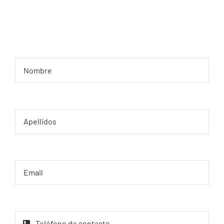
Cuéntanos que necesitas o que tienes en mente
y te asesoraremos.