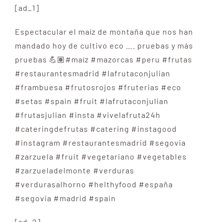
[ad_1]
Espectacular el maíz de montaña que nos han
mandado hoy de cultivo eco …. pruebas y más
pruebas 💪🏽#maíz #mazorcas #peru #frutas
#restaurantesmadrid #lafrutaconjulian
#frambuesa #frutosrojos #fruterias #eco
#setas #spain #fruit #lafrutaconjulian
#frutasjulian #insta #vivelafruta24h
#cateringdefrutas #catering #instagood
#instagram #restaurantesmadrid #segovia
#zarzuela #fruit #vegetariano #vegetables
#zarzueladelmonte #verduras
#verdurasalhorno #helthyfood #españa
#segovia #madrid #spain
[ad_2]