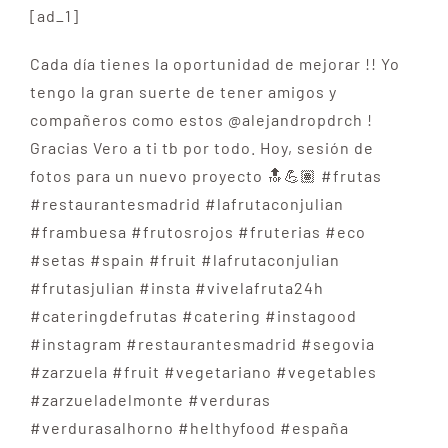
[ad_1]
Cada día tienes la oportunidad de mejorar !! Yo
tengo la gran suerte de tener amigos y
compañeros como estos @alejandropdrch !
Gracias Vero a ti tb por todo. Hoy, sesión de
fotos para un nuevo proyecto 🔝💪🏽 #frutas
#restaurantesmadrid #lafrutaconjulian
#frambuesa #frutosrojos #fruterias #eco
#setas #spain #fruit #lafrutaconjulian
#frutasjulian #insta #vivelafruta24h
#cateringdefrutas #catering #instagood
#instagram #restaurantesmadrid #segovia
#zarzuela #fruit #vegetariano #vegetables
#zarzueladelmonte #verduras
#verdurasalhorno #helthyfood #españa