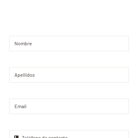
Cuéntanos que necesitas o que tienes en mente
y te asesoraremos.