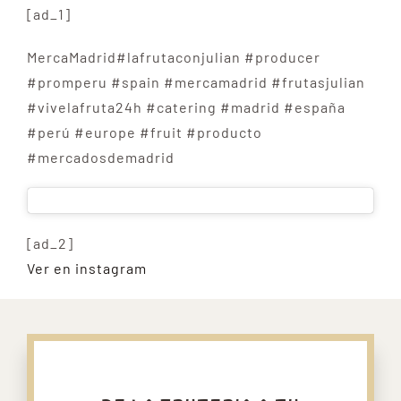
[ad_1]
MercaMadrid#lafrutaconjulian #producer
#promperu #spain #mercamadrid #frutasjulian
#vivelafruta24h #catering #madrid #españa
#perú #europe #fruit #producto
#mercadosdemadrid
[ad_2]
Ver en instagram