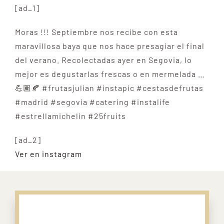
[ad_1]
Moras !!! Septiembre nos recibe con esta
maravillosa baya que nos hace presagiar el final
del verano. Recolectadas ayer en Segovia, lo
mejor es degustarlas frescas o en mermelada …
💪🏽🍂 #frutasjulian #instapic #cestasdefrutas
#madrid #segovia #catering #instalife
#estrellamichelin #25fruits
[ad_2]
Ver en instagram