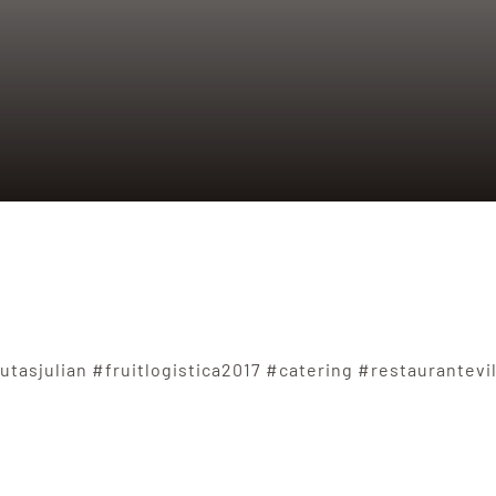
frutasjulian #fruitlogistica2017 #catering #restaurante