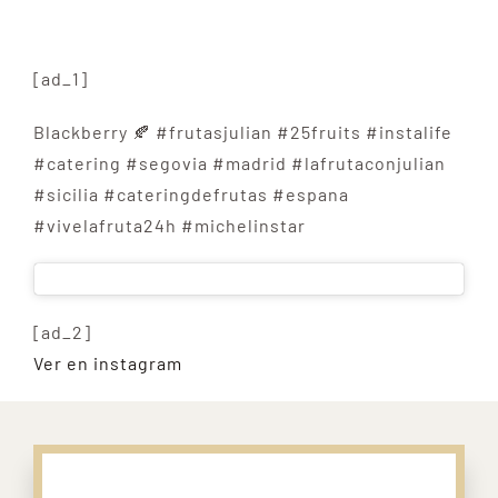
[ad_1]
Blackberry 🍂 #frutasjulian #25fruits #instalife
#catering #segovia #madrid #lafrutaconjulian
#sicilia #cateringdefrutas #espana
#vivelafruta24h #michelinstar
[ad_2]
Ver en instagram