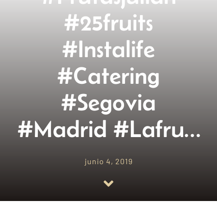
#25fruits
Empresas amigas
#instalife
Blog
#catering
Contacto
#segovia
#madrid #lafru…
junio 4, 2019