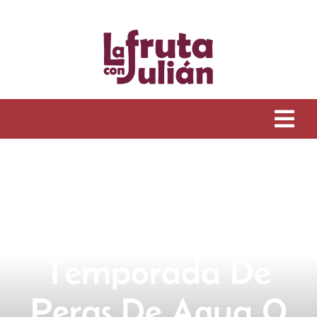
Saltar
al
contenido
Tog
Navi
Inicio
Historia
Tienda online
Temporada De
Peras De Agua O
Cestas de fruta