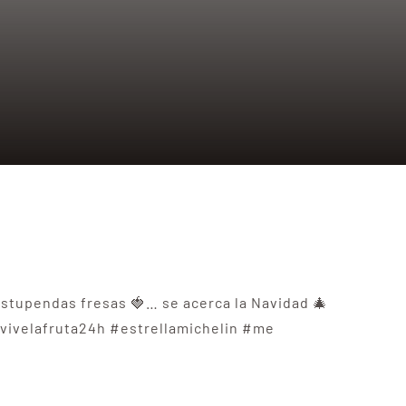
estupendas fresas 🍓… se acerca la Navidad 🎄
#vivelafruta24h #estrellamichelin #me