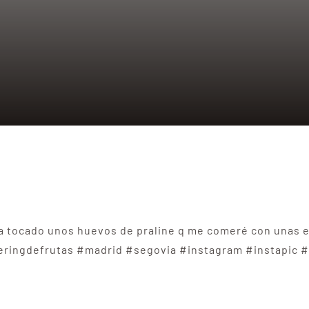
 ha tocado unos huevos de praline q me comeré con unas 
teringdefrutas #madrid #segovia #instagram #instapic 