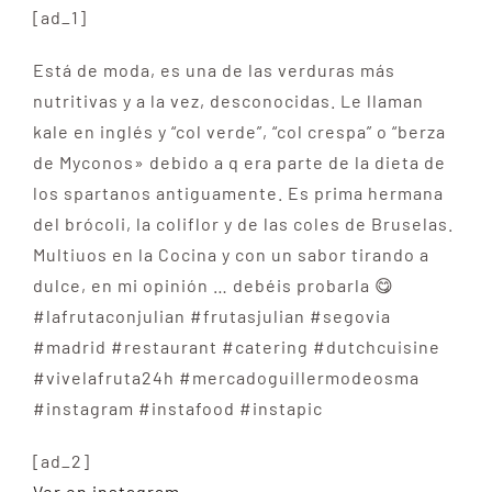
[ad_1]
Está de moda, es una de las verduras más
nutritivas y a la vez, desconocidas. Le llaman
kale en inglés y “col verde”, “col crespa” o “berza
de Myconos» debido a q era parte de la dieta de
los spartanos antiguamente. Es prima hermana
del brócoli, la coliflor y de las coles de Bruselas.
Multiuos en la Cocina y con un sabor tirando a
dulce, en mi opinión … debéis probarla 😋
#lafrutaconjulian #frutasjulian #segovia
#madrid #restaurant #catering #dutchcuisine
#vivelafruta24h #mercadoguillermodeosma
#instagram #instafood #instapic
[ad_2]
Ver en instagram