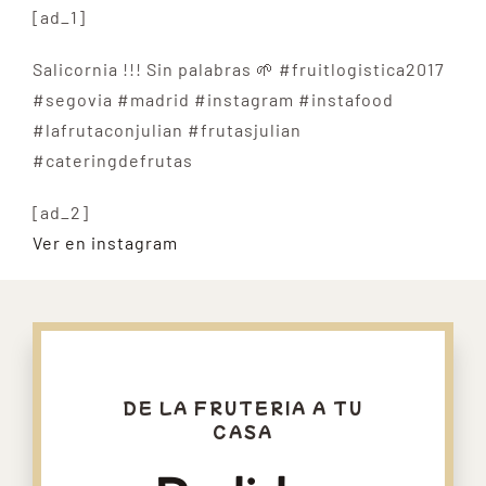
[ad_1]
Salicornia !!! Sin palabras 🌱 #fruitlogistica2017
#segovia #madrid #instagram #instafood
#lafrutaconjulian #frutasjulian
#cateringdefrutas
[ad_2]
Ver en instagram
DE LA FRUTERIA A TU
CASA