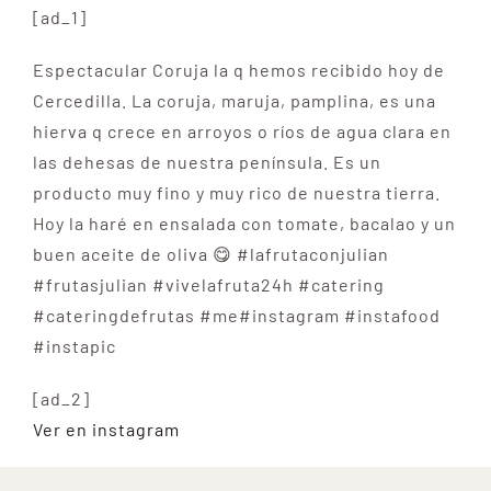
[ad_1]
Espectacular Coruja la q hemos recibido hoy de
Cercedilla. La coruja, maruja, pamplina, es una
hierva q crece en arroyos o ríos de agua clara en
las dehesas de nuestra península. Es un
producto muy fino y muy rico de nuestra tierra.
Hoy la haré en ensalada con tomate, bacalao y un
buen aceite de oliva 😋 #lafrutaconjulian
#frutasjulian #vivelafruta24h #catering
#cateringdefrutas #me#instagram #instafood
#instapic
[ad_2]
Ver en instagram