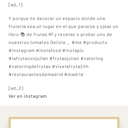
[ad_1]
Y porque no decorar un espacio donde una
frutería sea un lugar en el que pararse y ojear un
libro 📚 de frutas 🍉 y recetas o probar uno de
nuestros tomates Delizia … #me #producto
#instagram #instafood #instapic
#lafrutaconjulian #frutasjulian #catering
#cateringdefrutas #vivelafruta24h
#restaurantesdemadrid #madrid
[ad_2]
Ver en instagram