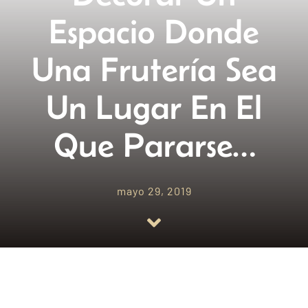
Espacio Donde
Empresas amigas
Una Frutería Sea
Blog
Un Lugar En El
Contacto
Que Pararse…
mayo 29, 2019