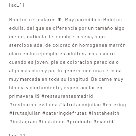
[ad_1]
Boletus reticularus 🍄. Muy parecido al Boletus
edulis, del que se diferencia por un tamaño algo
menor, cutícula del sombrero seca, algo
aterciopelada, de coloración homogénea marrón
claro en los ejemplares adultos, más oscuro
cuando es joven, pie de coloración parecida o
algo más clara y por lo general con una retícula
muy marcada en toda su longitud. De carne muy
blanca y contundente, espectacular en
primavera 😋 #restaurantesmadrid
#restaurantevillena #lafrutaconjulian #catering
#frutasjulian #cateringdefrutas #instahealth
#instagram #instafood #producto #madrid
[ad_2]