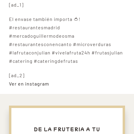
[ad_1]
El envase también importa 🍅!
#restaurantesmadrid
#mercadoguillermodeosma
#restaurantesconencanto #microverduras
#lafrutaconjulian #vivelafruta24h #frutasjulian
#catering #cateringdefrutas
[ad_2]
Ver en instagram
DE LA FRUTERIA A TU