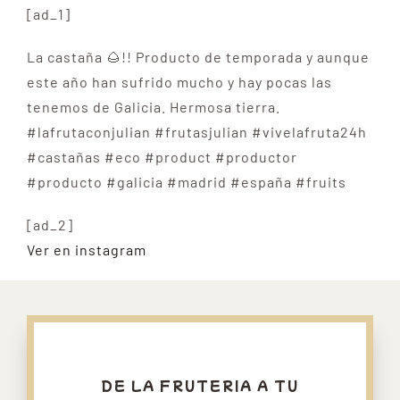
[ad_1]
La castaña 🌰!! Producto de temporada y aunque
este año han sufrido mucho y hay pocas las
tenemos de Galicia. Hermosa tierra.
#lafrutaconjulian #frutasjulian #vivelafruta24h
#castañas #eco #product #productor
#producto #galicia #madrid #españa #fruits
[ad_2]
Ver en instagram
DE LA FRUTERIA A TU