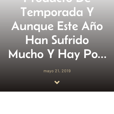
Temporada Y
Empresas amigas
Aunque Este Año
Blog
Han Sufrido
Contacto
Mucho Y Hay Po…
mayo 21, 2019