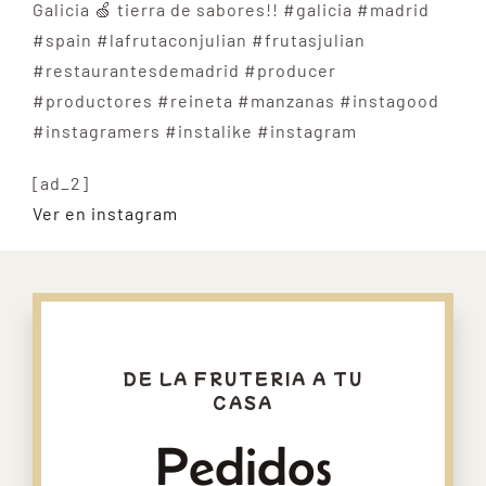
Galicia 🍏 tierra de sabores!! #galicia #madrid
#spain #lafrutaconjulian #frutasjulian
#restaurantesdemadrid #producer
#productores #reineta #manzanas #instagood
#instagramers #instalike #instagram
[ad_2]
Ver en instagram
DE LA FRUTERIA A TU
CASA
Pedidos