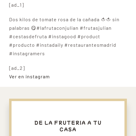
[ad_1]
Dos kilos de tomate rosa de la cañada 🍅🍅 sin
palabras 😋#lafrutaconjulian #frutasjulian
#cestasdefruta #instagood #product
#producto #instadaily #restaurantesmadrid
#instagramers
[ad_2]
Ver en instagram
DE LA FRUTERIA A TU
CASA