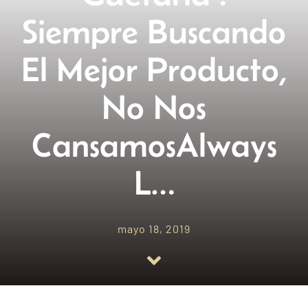
Siempre Buscando
Empresas amigas
El Mejor Producto,
Blog
No Nos
Contacto
CansamosAlways
L…
mayo 18, 2019