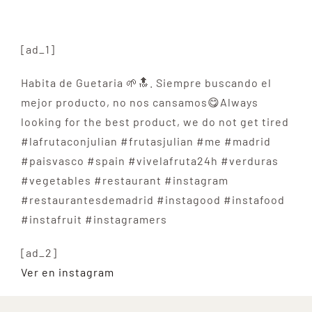
[ad_1]
Habita de Guetaria 🌱🔝. Siempre buscando el
mejor producto, no nos cansamos😋Always
looking for the best product, we do not get tired
#lafrutaconjulian #frutasjulian #me #madrid
#paisvasco #spain #vivelafruta24h #verduras
#vegetables #restaurant #instagram
#restaurantesdemadrid #instagood #instafood
#instafruit #instagramers
[ad_2]
Ver en instagram