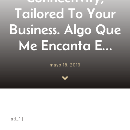
Tailored To Your
Empresas amigas
Business. Algo Que
Blog
Me Encanta E…
Contacto
mayo 18, 2019
[ad_1]