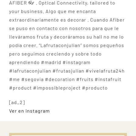
AFIBER 👓 . Optical Connectivity, tailored to
your business. Algo que me encanta
extraordinariamente es decorar . Cuando Afiber
se puso en contacto con nosotros para que le
lleváramos fruta y decoráramos su hall no me lo
podía creer. “Lafrutaconjulian” somos pequeños
pero seguimos creciendo y sobre todo
aprendiendo #madrid #instagram
#lafrutaconjulian #frutasjulian #vivelafruta24h
#me #segovia #decoration #fruits #instafruit
#product #impossibleproject #producto
[ad_2]
Ver en instagram