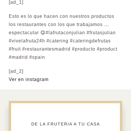
[ad_1]
Esto es lo que hacen con nuestros productos
los restaurantes con los que trabajamos …
espectacular 😋#lafrutaconjulian #frutasjulian
#vivelafruta24h #catering #cateringdefrutas
#fruit #restaurantesmadrid #producto #product
#madrid #spain
[ad_2]
Ver en instagram
DE LA FRUTERIA A TU CASA