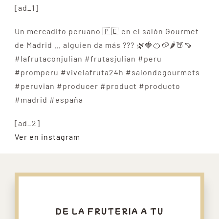
[ad_1]
Un mercadito peruano 🇵🇪 en el salón Gourmet
de Madrid … alguien da más ??? 🌿🍓🍊🥔🌶🍑🍠
#lafrutaconjulian #frutasjulian #peru
#promperu #vivelafruta24h #salondegourmets
#peruvian #producer #product #producto
#madrid #españa
[ad_2]
Ver en instagram
DE LA FRUTERIA A TU