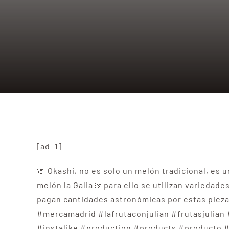
[ad_1]
🍈 Okashi, no es solo un melón tradicional, es u
melón la Galia🍈 para ello se utilizan variedad
pagan cantidades astronómicas por estas pieza
#mercamadrid #lafrutaconjulian #frutasjulian
#instalike #production #products #producto