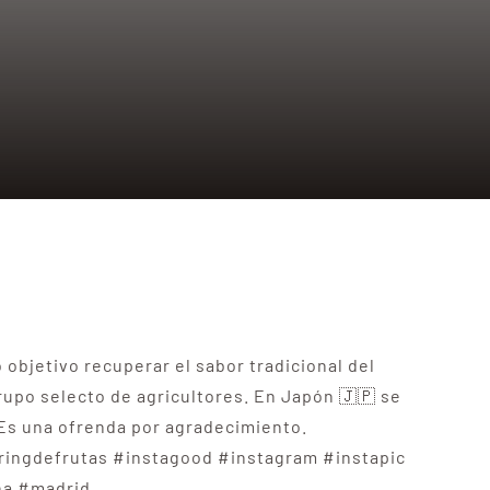
o objetivo recuperar el sabor tradicional del
grupo selecto de agricultores. En Japón 🇯🇵 se
 Es una ofrenda por agradecimiento.
eringdefrutas #instagood #instagram #instapic
ña #madrid