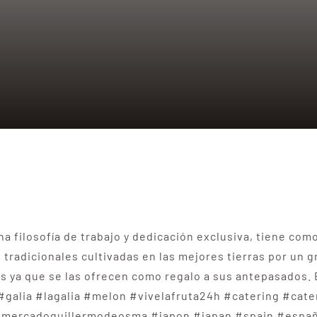
na filosofía de trabajo y dedicación exclusiva, tiene com
es tradicionales cultivadas en las mejores tierras por un 
s ya que se las ofrecen como regalo a sus antepasados.
 #galia #lagalia #melon #vivelafruta24h #catering #cat
 #mercadoguillermodeosma #japon #japan #spain #espa