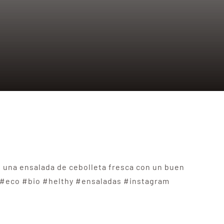
o una ensalada de cebolleta fresca con un buen
an #eco #bio #helthy #ensaladas #instagram