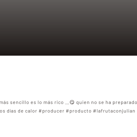
más sencillo es lo más rico …😋 quien no se ha preparad
stos días de calor #producer #producto #lafrutaconjuli