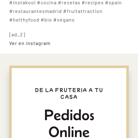
#instakool #cocina #recetas #recipes #spain
#restaurantesmadrid #fruitattraction
#helthyfood #bio #vegano
[ad_2]
Ver en instagram
DE LA FRUTERIA A TU
CASA
Pedidos
Online