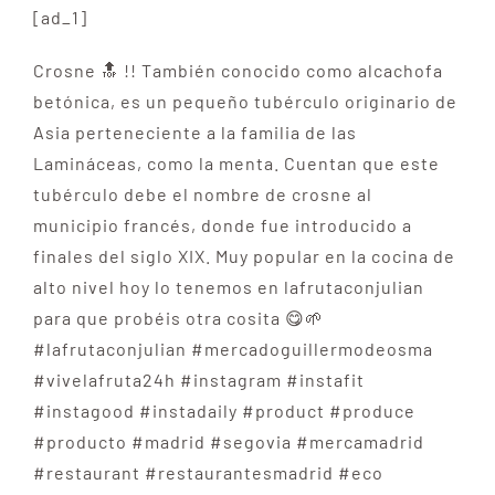
[ad_1]
Crosne 🔝 !! También conocido como alcachofa
betónica, es un pequeño tubérculo originario de
Asia perteneciente a la familia de las
Lamináceas, como la menta. Cuentan que este
tubérculo debe el nombre de crosne al
municipio francés, donde fue introducido a
finales del siglo XIX. Muy popular en la cocina de
alto nivel hoy lo tenemos en lafrutaconjulian
para que probéis otra cosita 😋🌱
#lafrutaconjulian #mercadoguillermodeosma
#vivelafruta24h #instagram #instafit
#instagood #instadaily #product #produce
#producto #madrid #segovia #mercamadrid
#restaurant #restaurantesmadrid #eco