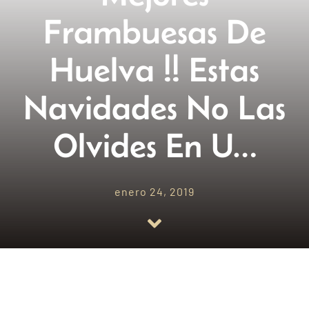
Frambuesas De
Empresas amigas
Huelva !! Estas
Blog
Navidades No Las
Contacto
Olvides En U…
enero 24, 2019