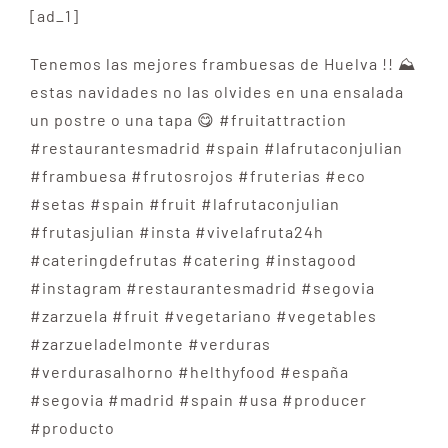
[ad_1]
Tenemos las mejores frambuesas de Huelva !! ⛰
estas navidades no las olvides en una ensalada
un postre o una tapa 😋 #fruitattraction
#restaurantesmadrid #spain #lafrutaconjulian
#frambuesa #frutosrojos #fruterias #eco
#setas #spain #fruit #lafrutaconjulian
#frutasjulian #insta #vivelafruta24h
#cateringdefrutas #catering #instagood
#instagram #restaurantesmadrid #segovia
#zarzuela #fruit #vegetariano #vegetables
#zarzueladelmonte #verduras
#verdurasalhorno #helthyfood #españa
#segovia #madrid #spain #usa #producer
#producto